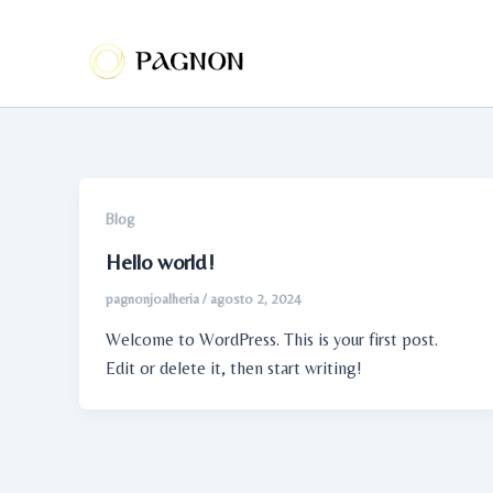
Ir
para
o
conteúdo
Blog
Hello world!
pagnonjoalheria
/
agosto 2, 2024
Welcome to WordPress. This is your first post.
Edit or delete it, then start writing!